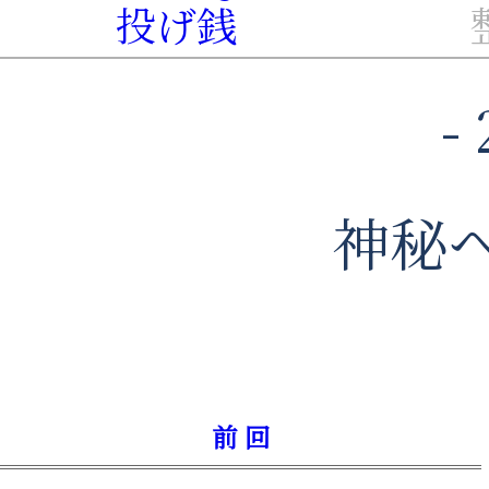
投げ銭
-
神秘
前 回