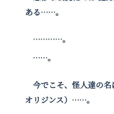
ある……。
…………。
……。
今でこそ、怪人達の名は Ar
オリジンス）……。