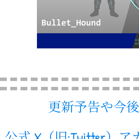
更新予告や今
公式 X（旧:Twitte