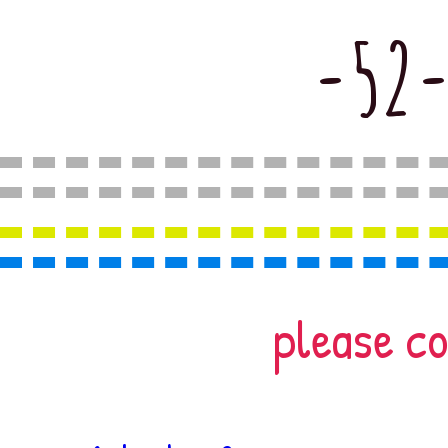
-52-
please c